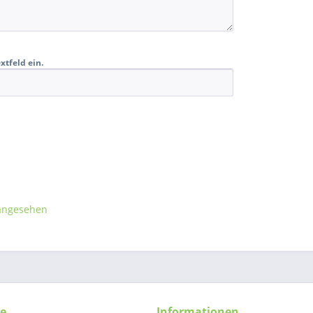
xtfeld ein.
 angesehen
ce
Informationen